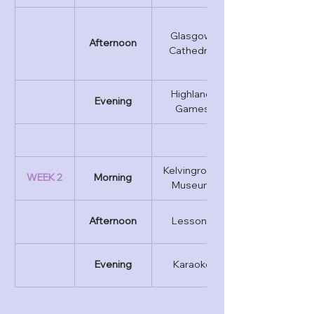
Glasgow 
Afternoon
Cathedral
Highland 
Evening
Games
Kelvingrove 
WEEK 2
Morning
Museum
Afternoon
Lessons
Evening
Karaoke