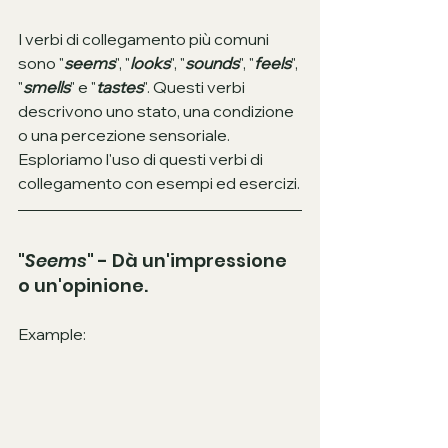
I verbi di collegamento più comuni 
sono "
seems
", "
looks
", "
sounds
", "
feels
", 
"
smells
" e "
tastes
". Questi verbi 
descrivono uno stato, una condizione 
o una percezione sensoriale. 
Esploriamo l'uso di questi verbi di 
collegamento con esempi ed esercizi.
"
Seems
" - Dà un'impressione 
o un'opinione. 
Example: 