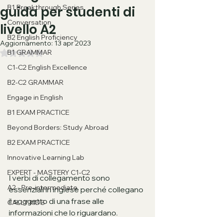
B1 Breakthrough Series
guida per studenti di
Conversation
livello A2
B2 English Proficiency
Aggiornamento:
13 apr 2023
B1 GRAMMAR
Valutazione NaN stelle su 5.
C1-C2 English Excellence
B2-C2 GRAMMAR
Engage in English
B1 EXAM PRACTICE
Beyond Borders: Study Abroad
B2 EXAM PRACTICE
Innovative Learning Lab
EXPERT - MASTERY C1-C2
I verbi di collegamento sono 
A2 - Pre-intermediate
essenziali in inglese perché collegano 
il soggetto di una frase alle 
CALLY KIDS
informazioni che lo riguardano. 